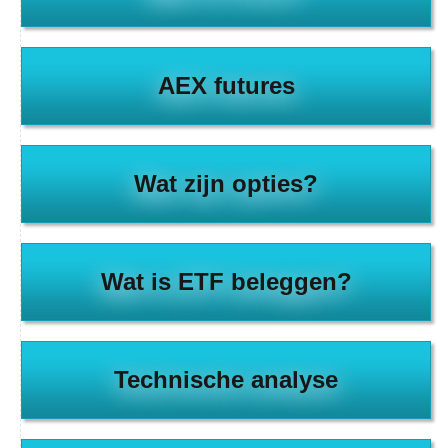
AEX futures
Wat zijn opties?
Wat is ETF beleggen?
Technische analyse