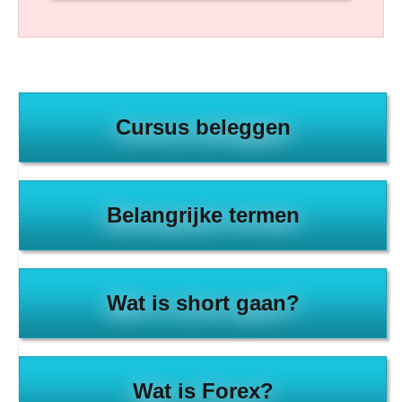
Cursus beleggen
Belangrijke termen
Wat is short gaan?
Wat is Forex?