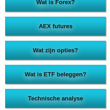
Wat is Forex?
AEX futures
Wat zijn opties?
Wat is ETF beleggen?
Technische analyse